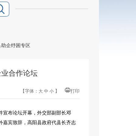
县助企纾困专区
企业合作论坛
【字体：
】
打印
大
中
小
辞并宣布论坛开幕，外交部副部长邓
外嘉宾致辞，高阳县政府代县长齐志