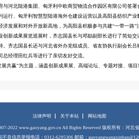
府与河北陆港集团、匈牙利中欧商贸物流合作园区有限公司签署
列运行、匈牙利智慧型陆港海外仓建设运营以及高阳县纺织产业
经济发展和对外开放新高地，为高阳县积极参与共建“一带一路”
业创新成果展览巡展时，齐志国县长与邓励副部长进行了简短交
持。齐志国县长还与河北省外办党组成员、省友协执行副会长吕
司总经理田红兵等进行了亲切友好交流。
发展共赢”为主题，涵盖创新成果展、高端论坛、专题对接、项目
法律声明
关于本站
网站地图
2007-2022 www.gaoyang.gov.cn All Rights Reserved 版权
不良信息举报电话：0312-6295306 邮箱：gaoyangwangxinban@126