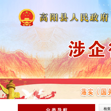
检查
分 类 导 航