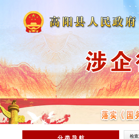
检查
分 类 导 航