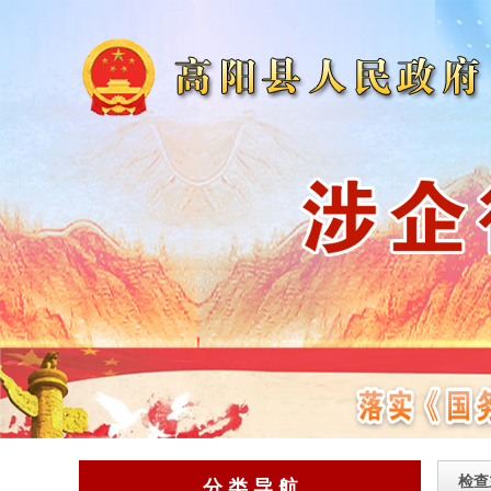
检查
分 类 导 航