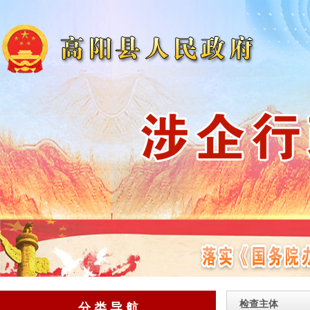
检查主体
分 类 导 航