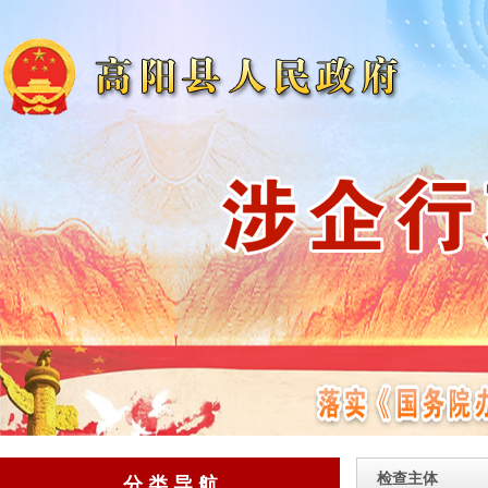
检查主体
分 类 导 航