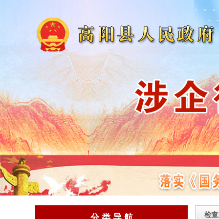
检查
分 类 导 航