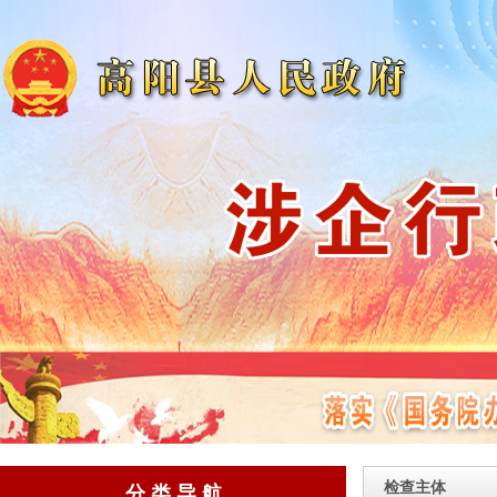
检查主体
分 类 导 航