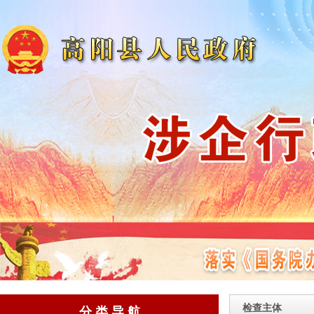
检查主体
分 类 导 航