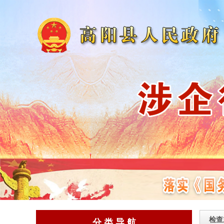
检查
分 类 导 航