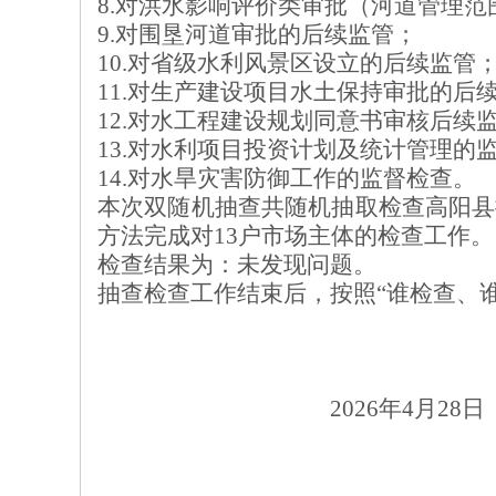
8.对洪水影响评价类审批（河道管理
9.对围垦河道审批的后续监管；
10.对省级水利风景区设立的后续监管
11.对生产建设项目水土保持审批的后
12.对水工程建设规划同意书审核后续
13.对水利项目投资计划及统计管理的
14.
对水旱灾害防御工作的监督检查。
本次双随机抽查共随机抽取检查
高阳县
方法
完成对
13户市场主体的检查工作
。
检查结果为：
未发现问题
。
抽查检查工作结束后，按照“谁检查、
202
6
年
4
月
28
日