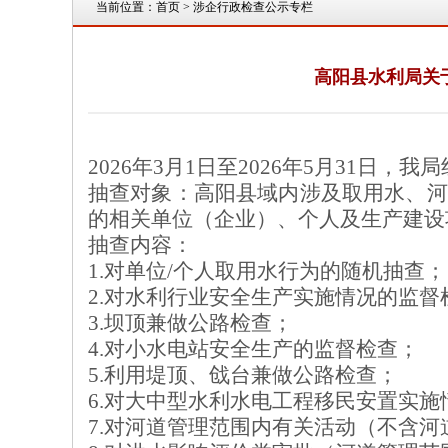
当前位置：
首页
> 涉企行政检查公示专栏
高阳县水利局关于
202
6
年
3
月
1
日至
2
02
6
年
5
月3
1
日，
我局
抽查对象：
高阳县域内
涉及取用水、河
的相关单位（企业）、个人及生产建设
抽查内容
：
1.对单位/个人取用水行为的随机抽查；
2.对水利行业安全生产实施情况的监督
3.坝顶兼做公路检查；
4.对小水电站安全生产的监督检查；
5.利用堤顶、戗台兼做公路检查；
6.对大中型水利水电工程移民安置实施
7.对河道管理范围内有关活动（不含