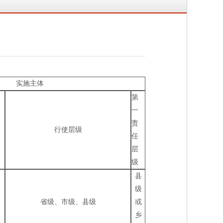
实施主体
第
一
责
行使层级
任
层
级
县
级
省级、市级、县级
或
乡