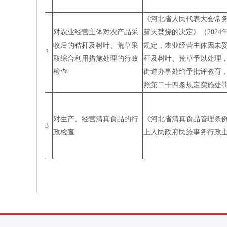
《河北省人民代表大会常
对农业经营主体对农产品采
露天焚烧的决定》（2024
收后的秸秆及树叶、荒草采
规定，农业经营主体因未
2
取综合利用措施处理的行政
秆及树叶、荒草予以处理
检查
街道办事处给予批评教育
照第二十四条规定实施处
对生产、经营清真食品的行
《河北省清真食品管理条例》
3
政检查
上人民政府民族事务行政