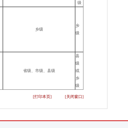
级
乡
乡级
级
县
级
省级、市级、县级
或
乡
级
[打印本页]
[关闭窗口]