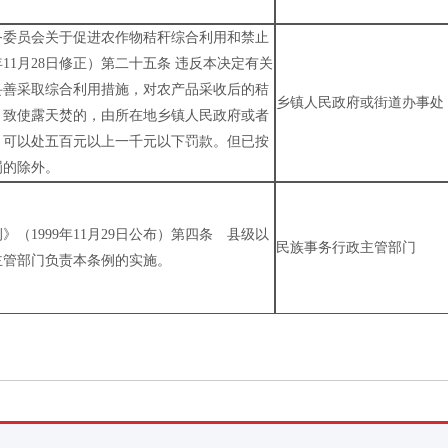
务委员会关于促进农作物秸秆综合利用和禁止
年11月28日修正）第二十五条 违反本决定有关
妥善采取综合利用措施，对农产品采收后的秸
乡镇人民政府或街道办事处
，致使露天焚的，由所在地乡镇人民政府或者
，可以处五百元以上一千元以下罚款。但已按
罚的除外。
（1999年11月29日公布）第四条 县级以
民族事务行政主管部门
主管部门负责本条例的实施。