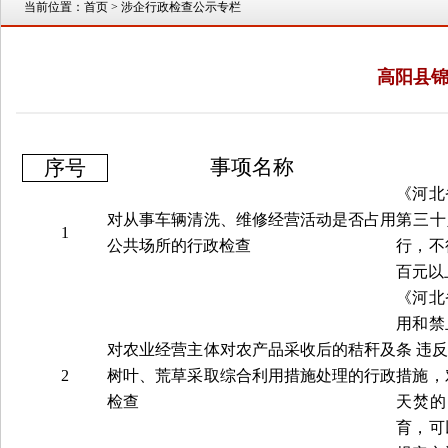
当前位置：
首页
> 涉企行政检查公示专栏
高阳县
事项名称
序号
《河北
对从事车辆清洗、维修经营活动是否占用
第三十
1
公共场所的行政检查
行，不
百元以
《河北
用和禁
对农业经营主体对农产品采收后的秸秆及
条 违
2
树叶、荒草采取综合利用措施处理的行政
措施，
检查
天焚的
育，可